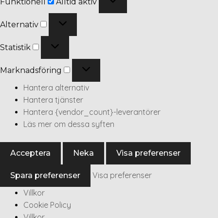
Funktionell
Alltid aktiv
Alternativ
Statistik
Marknadsföring
Hantera alternativ
Hantera tjänster
Hantera {vendor_count}-leverantörer
Läs mer om dessa syften
Acceptera
Neka
Visa preferenser
Visa preferenser
Spara preferenser
Villkor
Cookie Policy
Villkor