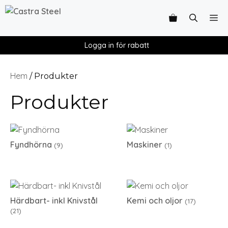
Logga in för rabatt
Hem
/ Produkter
Produkter
Fyndhörna
Maskiner
(9)
(1)
Härdbart- inkl Knivstål
Kemi och oljor
(17)
(21)