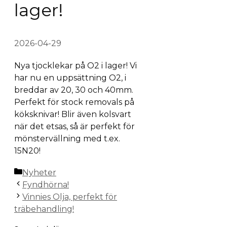
lager!
2026-04-29
Nya tjocklekar på O2 i lager! Vi
har nu en uppsättning O2, i
breddar av 20, 30 och 40mm.
Perfekt för stock removals på
köksknivar! Blir även kolsvart
när det etsas, så är perfekt för
mönstervällning med t.ex.
15N20!
Kategorier
Nyheter
Fyndhörna!
Vinnies Olja, perfekt för
träbehandling!