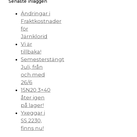
Senaste inläggen
Ändringar i
Fraktkostnader
för
Järnklorid
Vi är
tillbaka!
Semesterstängt
Juli, från
och med
26/6
15N20 3×40
åter igen
på lager!
Yxeggar i
SS 2230,
finns nu!