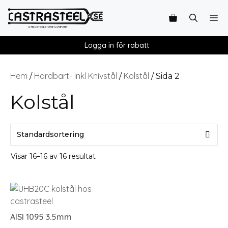
Logga in för rabatt
Hem
Härdbart- inkl Knivstål
Kolstål
/
/
/ Sida 2
Kolstål
Visar 16–16 av 16 resultat
AISI 1095 3.5mm