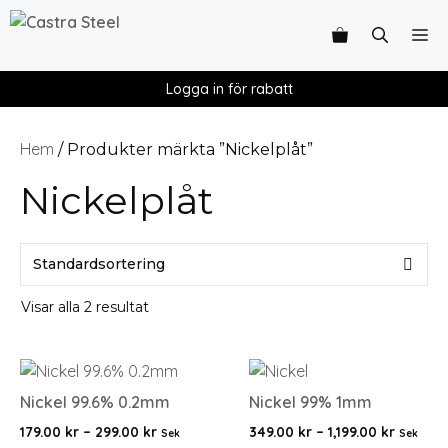
Logga in för rabatt
Hem
/ Produkter märkta ”Nickelplåt”
Nickelplåt
Visar alla 2 resultat
Nickel 99.6% 0.2mm
Nickel 99% 1mm
179.00
kr
–
299.00
kr
349.00
kr
–
1,199.00
kr
Sek
Sek