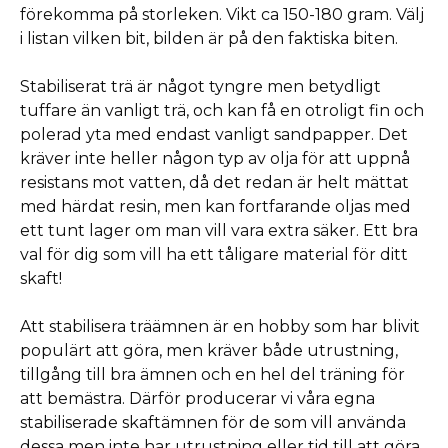
förekomma på storleken. Vikt ca 150-180 gram. Välj
i listan vilken bit, bilden är på den faktiska biten.
Stabiliserat trä är något tyngre men betydligt
tuffare än vanligt trä, och kan få en otroligt fin och
polerad yta med endast vanligt sandpapper. Det
kräver inte heller någon typ av olja för att uppnå
resistans mot vatten, då det redan är helt mättat
med härdat resin, men kan fortfarande oljas med
ett tunt lager om man vill vara extra säker. Ett bra
val för dig som vill ha ett tåligare material för ditt
skaft!
Att stabilisera träämnen är en hobby som har blivit
populärt att göra, men kräver både utrustning,
tillgång till bra ämnen och en hel del träning för
att bemästra. Därför producerar vi våra egna
stabiliserade skaftämnen för de som vill använda
dessa men inte har utrustning eller tid till att göra