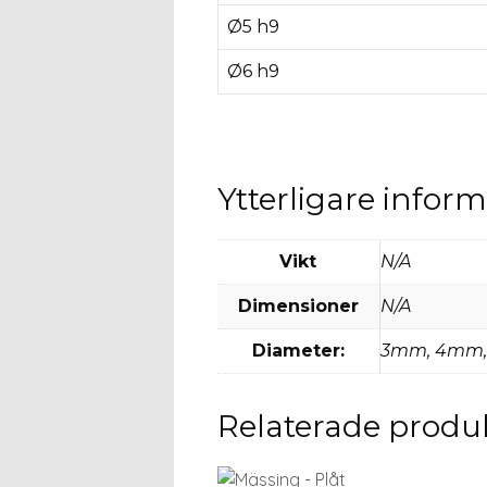
Ø5 h9
Ø6 h9
Ytterligare infor
Vikt
N/A
Dimensioner
N/A
Diameter:
3mm, 4mm,
Relaterade produ