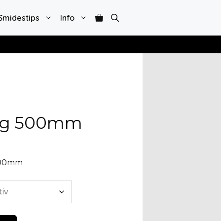
Smidestips
Info
ång 500mm
 500mm