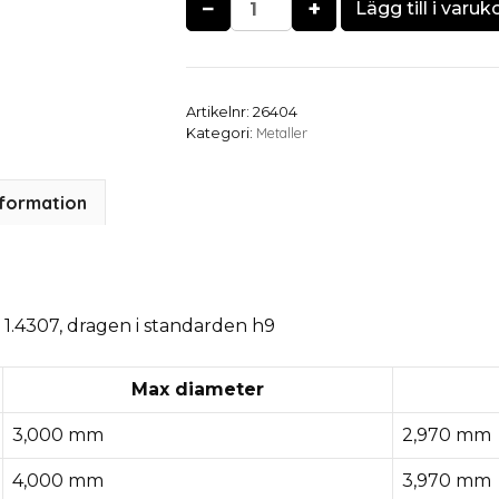
−
+
Lägg till i varuk
Artikelnr:
26404
Metaller
Kategori:
nformation
 1.4307, dragen i standarden h9
Max diameter
3,000 mm
2,970 mm
4,000 mm
3,970 mm