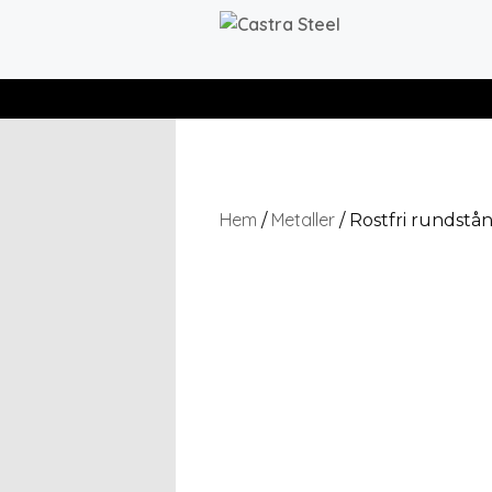
Hem
Metaller
/
/ Rostfri rundst