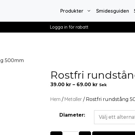
Produkter
Smidesguiden
Logga in för rabatt
ång 500mm
Rostfri rundst
39.00
kr
–
69.00
kr
Sek
Hem
Metaller
/
/ Rostfri rundstång
Diameter: