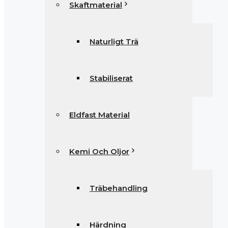
Skaftmaterial
Naturligt Trä
Stabiliserat
Eldfast Material
Kemi Och Oljor
Träbehandling
Härdning