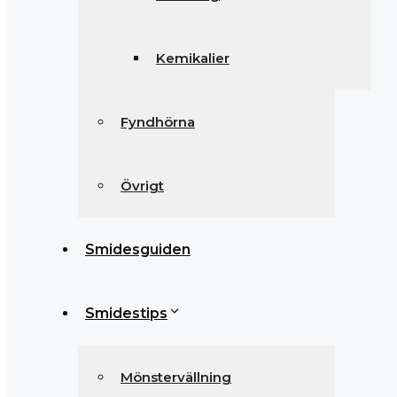
Kemikalier
Fyndhörna
Övrigt
Smidesguiden
Smidestips
Mönstervällning