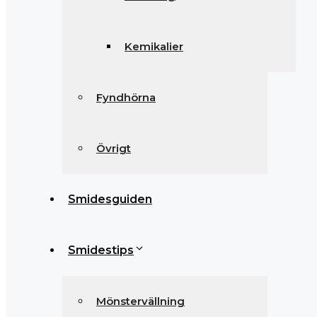
Kemikalier
Fyndhörna
Övrigt
Smidesguiden
Smidestips
Mönstervällning