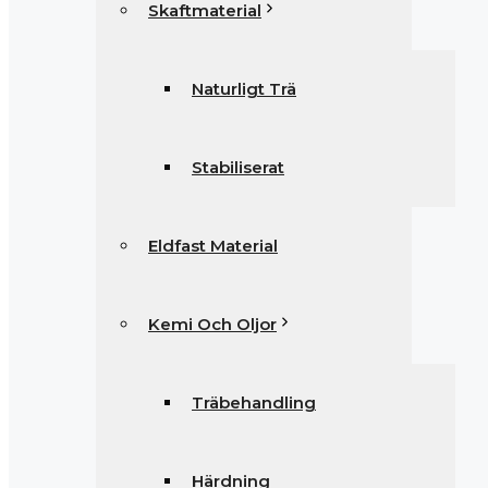
Skaftmaterial
Naturligt Trä
Stabiliserat
Eldfast Material
Kemi Och Oljor
Träbehandling
Härdning