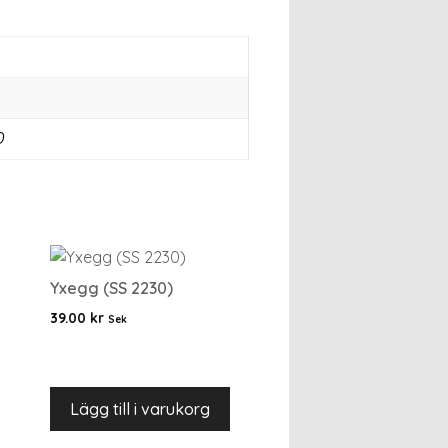
0
Yxegg (SS 2230)
39.00
kr
Sek
Lägg till i varukorg