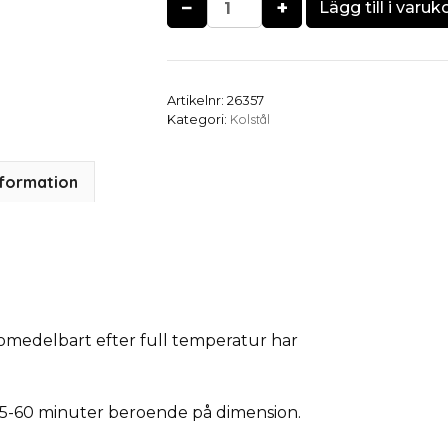
−
+
Lägg till i varuk
Artikelnr:
26357
Kolstål
Kategori:
nformation
omedelbart efter full temperatur har
 15-60 minuter beroende på dimension.