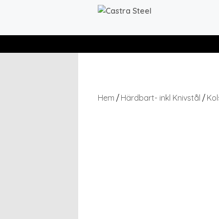
Hem
Härdbart- inkl Knivstål
Kol
/
/