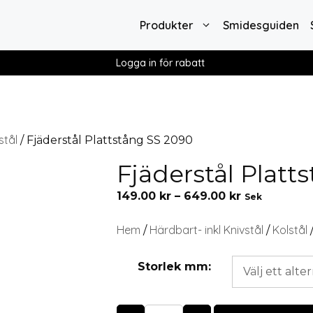
Produkter
Smidesguiden
Logga in för rabatt
stål
/ Fjäderstål Plattstång SS 2090
Fjäderstål Platt
149.00
kr
–
649.00
kr
Sek
Hem
Härdbart- inkl Knivstål
Kolstål
/
/
Storlek mm: