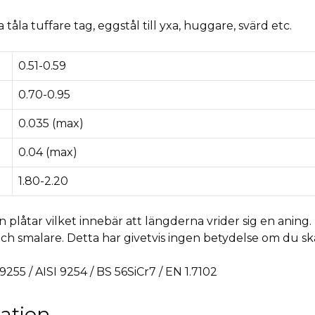
åla tuffare tag, eggstål till yxa, huggare, svärd etc.
0.51-0.59
0.70-0.95
0.035 (max)
0.04 (max)
1.80-2.20
rån plåtar vilket innebär att längderna vrider sig en aning
och smalare. Detta har givetvis ingen betydelse om du sk
I 9255 / AISI 9254 / BS 56SiCr7 / EN 1.7102
mation