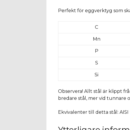
Perfekt för eggverktyg som ska t
C
Mn
P
S
Si
Observera! Allt stål är klippt f
bredare stål, mer vid tunnare 
Ekvivalenter till detta stål: AIS
Ytterligare infor