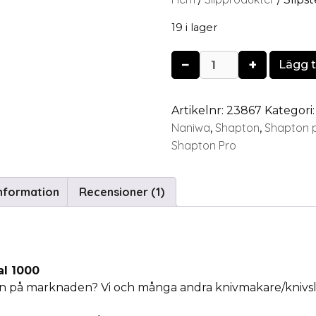
19 i lager
−
+
Lägg ti
Artikelnr:
23867
Kategori
Naniwa
Shapton
Shapton p
,
,
Shapton Pro
information
Recensioner (1)
al 1000
n på marknaden? Vi och många andra knivmakare/knivsli