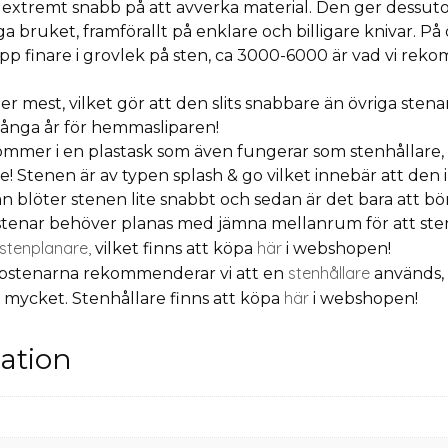
extremt snabb på att avverka material. Den ger dessut
liga bruket, framförallt på enklare och billigare knivar. 
 finare i grovlek på sten, ca 3000-6000 är vad vi reko
 mest, vilket gör att den slits snabbare än övriga stena
många år för hemmasliparen!
mmer i en plastask som även fungerar som stenhållare
re!
Stenen är av typen splash & go vilket innebär att den i
blöter stenen lite snabbt och sedan är det bara att börj
pstenar behöver planas med jämna mellanrum för att sten
stenplanare,
här
vilket finns att köpa
i webshopen!
stenhållare
ipstenarna rekommenderar vi att en
används, 
här
a mycket. Stenhållare finns att köpa
i webshopen!
mation