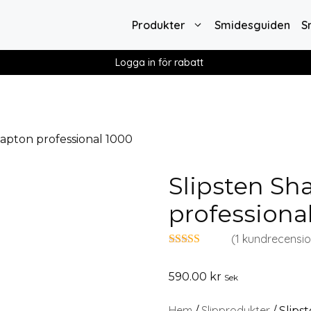
Produkter
Smidesguiden
S
Logga in för rabatt
hapton professional 1000
Slipsten Sh
professiona
(
1
kundrecensio
5.00
av 5
590.00
kr
Sek
Hem
Slipprodukter
/
/ Slips