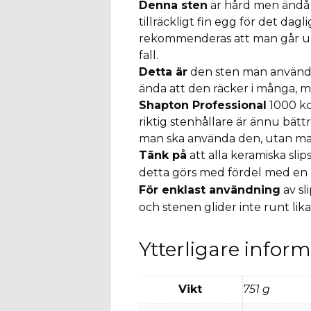
Denna sten
är hård men ändå 
tillräckligt fin egg för det dag
rekommenderas att man går upp
fall.
Detta är
den sten man använder
ända att den räcker i många, 
Shapton Professional
1000 ko
riktig stenhållare är ännu bätt
man ska använda den, utan man 
Tänk på
att alla keramiska sli
detta görs med fördel med en
För enklast användning
av sl
och stenen glider inte runt lik
Ytterligare infor
Vikt
751 g