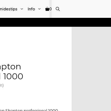
midestips
Info
0
apton
l 1000
n)
ten Shapton professional 1000