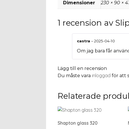
Dimensioner
230 × 90 × 
1 recension av
Sli
castra
–
2025-04-10
Om jag bara får använd
Lägg till en recension
inloggad
Du måste vara
för att 
Relaterade produ
Shapton glass 320