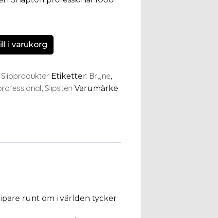
ll i varukorg
Slipprodukter
Bryne
:
Etiketter:
,
rofessional
Slipsten
,
Varumärke:
pare runt om i världen tycker