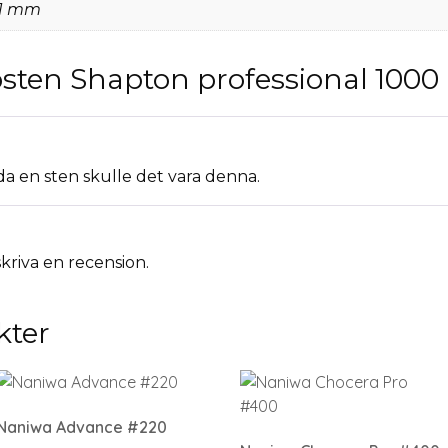
41 mm
psten Shapton professional 1000
a en sten skulle det vara denna.
skriva en recension.
kter
Naniwa Advance #220