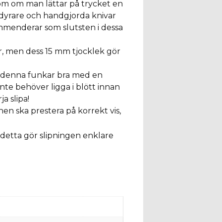
om om man lättar på trycket en
På dyrare och handgjorda knivar
mmenderar som slutsten i dessa
r, men dess 15 mm tjocklek gör
, denna funkar bra med en
nte behöver ligga i blött innan
a slipa!
en ska prestera på korrekt vis,
detta gör slipningen enklare