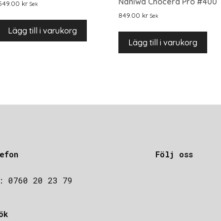
Naniwa Chocera Pro #400
549.00
kr
Sek
849.00
kr
Sek
Lägg till i varukorg
Lägg till i varukorg
efon
Följ oss
: 0760 20 23 79
ök