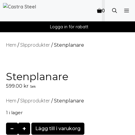
0
Logga in för rabatt
Hem
Slipprodukter
/
/ Stenplanare
Stenplanare
599.00
kr
Sek
Hem
Slipprodukter
/
/ Stenplanare
1 i lager
−
+
Lägg till i varukorg