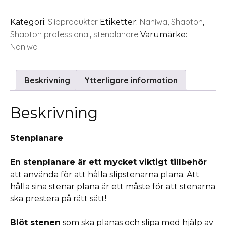
Slipprodukter
Naniwa
Shapton
Kategori:
Etiketter:
,
,
Shapton professional
stenplanare
,
Varumärke:
Naniwa
Beskrivning
Ytterligare information
Beskrivning
Stenplanare
En stenplanare är ett mycket viktigt tillbehör
att använda för att hålla slipstenarna plana. Att
hålla sina stenar plana är ett måste för att stenarna
ska prestera på rätt sätt!
Blöt stenen
som ska planas och slipa med hjälp av