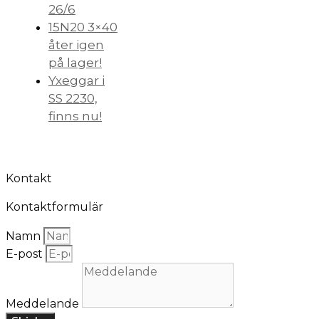
26/6
15N20 3×40
åter igen
på lager!
Yxeggar i
SS 2230,
finns nu!
Kontakt
Kontaktformulär
Namn
E-post
Meddelande