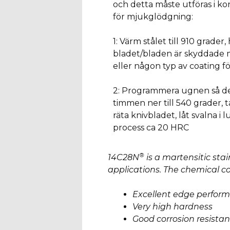
och detta måste utföras i kon
för mjukglödgning:
1: Värm stålet till 910 grader, h
bladet/bladen är skyddade 
eller någon typ av coating fö
2: Programmera ugnen så de
timmen ner till 540 grader, 
räta knivbladet, låt svalna i 
process ca 20 HRC
®
14C28N
is a martensitic sta
applications. The chemical c
Excellent edge perfor
Very high hardness
Good corrosion resista