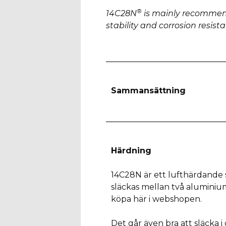
®
14C28N
is mainly recommend
stability and corrosion resis
Sammansättning
Härdning
14C28N är ett lufthärdande 
släckas mellan två aluminium
köpa här i webshopen.
Det går även bra att släcka i 