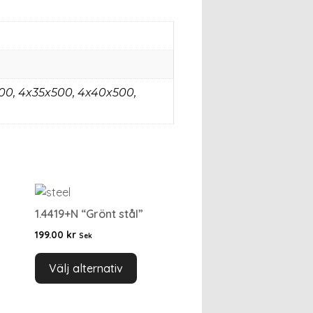
500, 4x35x500, 4x40x500,
1.4419+N “Grönt stål”
199.00
kr
Sek
Välj alternativ