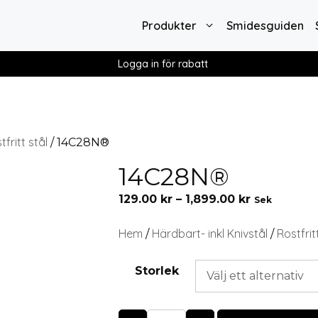
Produkter
Smidesguiden
Logga in för rabatt
tfritt stål
/ 14C28N®
14C28N®
129.00
kr
–
1,899.00
kr
Sek
Hem
Härdbart- inkl Knivstål
Rostfrit
/
/
Storlek