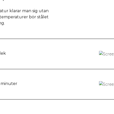
tur klarar man sig utan
temperaturer bör stålet
ng.
lek
 minuter