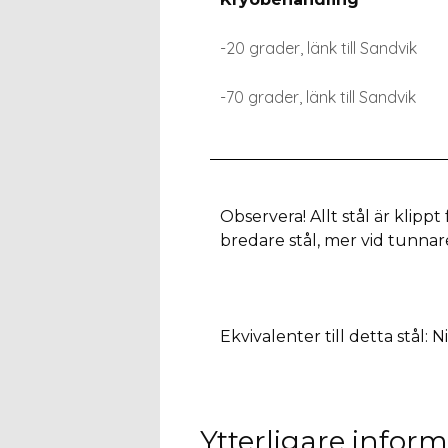
-20 grader, länk till Sandvik
-70 grader, länk till Sandvik
Observera! Allt stål är klippt
bredare stål, mer vid tunnar
Ekvivalenter till detta stål:
Ytterligare infor