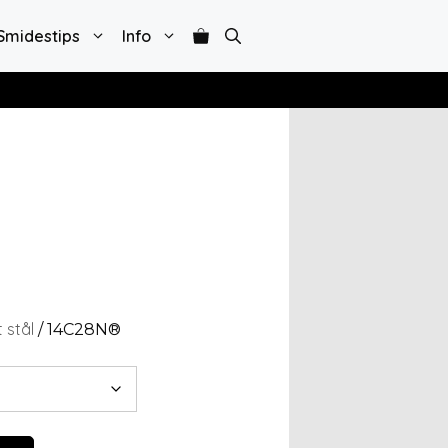
Smidestips
Info
t stål
/ 14C28N®