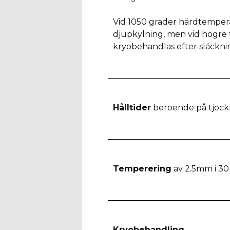
Vid 1050 grader härdtempera
djupkylning, men vid högre 
kryobehandlas efter släckni
Hålltider
beroende på tjock
Temperering
av 2.5mm i 30
Kryobehandling