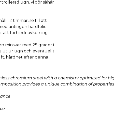
trollerad ugn. vi gör såhär
åll i 2 timmar, se till att
med antingen härdfolie
r att förhindr avkolning
n minskar med 25 grader i
ta ut ur ugn och eventuellt
luft. hårdhet efter denna
inless chromium steel with a chemistry optimized for hig
omposition provides a unique combination of properties
mance
nce