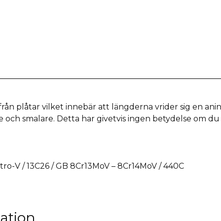
 från plåtar vilket innebär att längderna vrider sig en an
e och smalare. Detta har givetvis ingen betydelse om du
 Nitro-V / 13C26 / GB 8Cr13MoV – 8Cr14MoV / 440C
mation