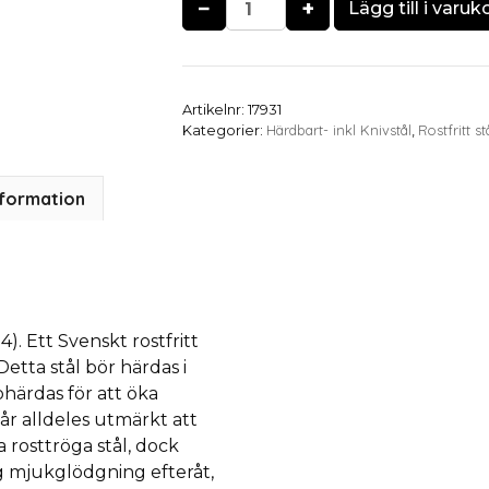
−
+
Lägg till i varuk
Artikelnr:
17931
Härdbart- inkl Knivstål
Rostfritt st
Kategorier:
,
nformation
. Ett Svenskt rostfritt
etta stål bör härdas i
härdas för att öka
år alldeles utmärkt att
 rosttröga stål, dock
g mjukglödgning efteråt,