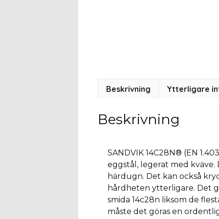
Beskrivning
Ytterligare i
Beskrivning
SANDVIK 14C28N® (EN 1.4034)
eggstål, legerat med kväve. D
härdugn. Det kan också kryo
hårdheten ytterligare. Det g
smida 14c28n liksom de flesta
måste det göras en ordentli